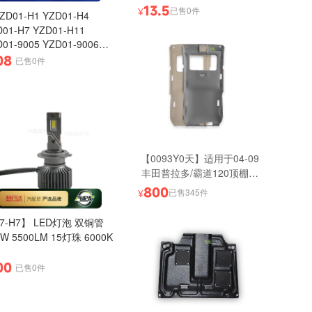
13.5
已售0件
¥
ZD01-H1 YZD01-H4
D01-H7 YZD01-H11
01-9005 YZD01-9006
D01-9012】臻选款【狮眼
08
已售0件
D灯】 140W/对 3570芯片
芯） 13000流明
【0093Y0天】适用于04-09
丰田普拉多/霸道120顶棚内
衬 带天窗 灰色 米色 原厂质
800
已售345件
¥
量
7-H7】 LED灯泡 双铜管
0W 5500LM 15灯珠 6000K
00
已售0件