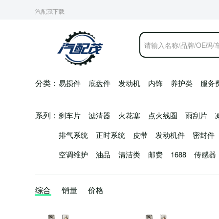
分类：
易损件
底盘件
发动机
内饰
养护类
服务
系列：
刹车片
滤清器
火花塞
点火线圈
雨刮片
排气系统
正时系统
皮带
发动机件
密封件
空调维护
油品
清洁类
邮费
1688
传感器
综合
销量
价格