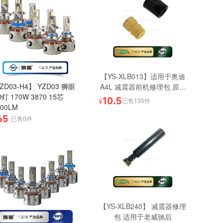
【YS-XLB013】适用于奥迪
ZD03-H4】 YZD03 狮眼
A4L 减震器前机修理包 原厂
D灯 170W 3870 15芯
质量
10.5
已售135件
¥
000LM
65
已售0件
【YS-XLB240】 减震器修理
包 适用于老威驰后