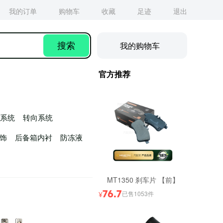
我的购物车
搜索
官方推荐
系统
转向系统
饰
后备箱内衬
防冻液
MT1350 刹车片 【前】
76.7
已售1053件
¥