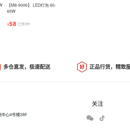
W
【M8-9006】 LED灯泡 60-
65W
58
已售0件
¥