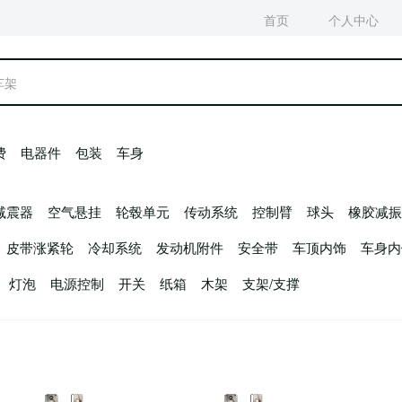
费
电器件
包装
车身
减震器
空气悬挂
轮毂单元
传动系统
控制臂
球头
橡胶减振
皮带涨紧轮
冷却系统
发动机附件
安全带
车顶内饰
车身内
灯泡
电源控制
开关
纸箱
木架
支架/支撑