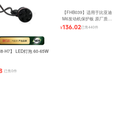
【FHB039】适用于比亚迪
M6发动机保护板 原厂质量
工厂直发 支持快递发货
136.02
已售440件
¥
8-H7】 LED灯泡 60-65W
8
已售0件