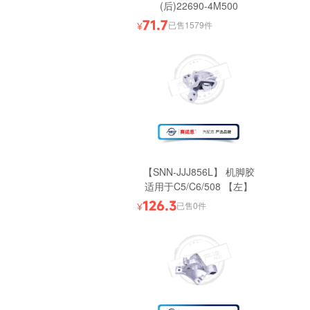
(后)22690-4M500
71.7
已售1579件
¥
【SNN-JJJ856L】 机脚胶
适用于C5/C6/508 【左】
126.3
已售0件
¥