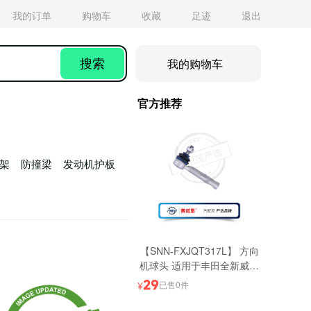
我的购物车
搜索
官方推荐
架
防撞梁
发动机护板
【SNN-FXJQT317L】 方向
机球头 适用于丰田全新威驰
(14-) 【外左】
29
已售0件
¥