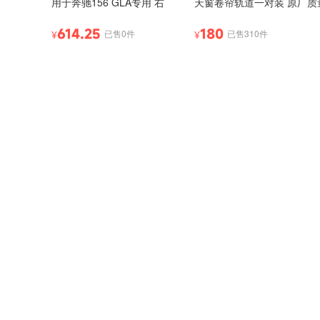
用于奔驰156 GLA专用 右
天窗卷帘轨道一对装 原厂质
614.25
180
已售0件
已售310件
¥
¥