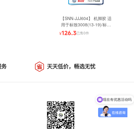
【SNN-JJJ604】 机脚胶 适
用于标致3008(13-19)/标致
新308(16-)/标致新408(14-
126.3
已售0件
¥
21) 【后】
现在有优惠活动吗