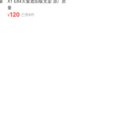
量
X1 E84天窗遮阳板支架 原厂质
量
120
已售8件
¥