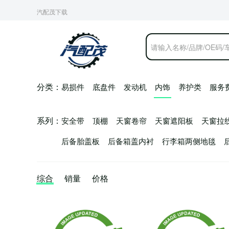
分类：
易损件
底盘件
发动机
内饰
养护类
服务
系列：
安全带
顶棚
天窗卷帘
天窗遮阳板
天窗拉
后备胎盖板
后备箱盖内衬
行李箱两侧地毯
综合
销量
价格