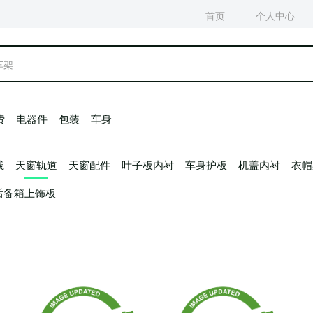
费
电器件
包装
车身
线
天窗轨道
天窗配件
叶子板内衬
车身护板
机盖内衬
衣帽
后备箱上饰板