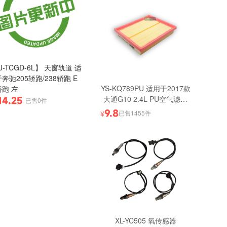
J-TCGD-6L】 天窗轨道 适
奔驰205轿跑/238轿跑 E
YS-KQ789PU 适用于2017款
跑 左
大通G10 2.4L PU空气滤清
14.25
已售0件
器 原厂质量
9.8
已售1455件
¥
XL-YC505 氧传感器